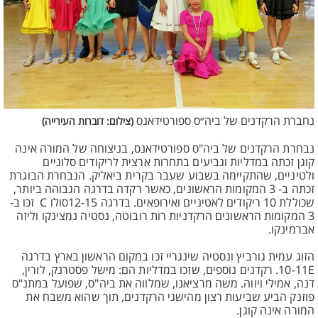
נחברת הרקדנים של ביה״ס ספורטידאנס
(צילום: דוברות העירייה)
נבחרת הרקדנים של ביה"ס ספורטידאנס, בניצוחה של המורה אינה
קוגן זכתה במדליות וגביעים בתחרות ארצית לריקודים סלוניים
ולטיניים, שהתקיימה בשבוע שעבר בקרית ביאליק. הנבחרת הבוגרת
זכתה ב- 3 המקומות הראשונים, כאשר רקדה בדרגה הגבוהה ביותר,
שכוללת 10 ריקודים לאטיניים ואירופאים. בדרגה 12-15סולו C זכו ב-
3 המקומות הראשונים הרקדניות רות רובוטה, נסטיה נמצינקו וליזה
אברמינקו.
הזוג עמית גורביץ ונסטיה שינגריי זכו במקום הראשון בארץ בדרגה
10-11E. רקדנים נוספים, שזכו במדליות הם: מישל פסטרנק, לורין,
דנה, אמילי ויווה. משה מרציאנו, שמלווה את ביה"ס, שפועל במתנ"ס
פוזנק הביע שביעות רצון מהישגי הרקדנים, תוך שהוא משבח את
המורה אינה קוגן.