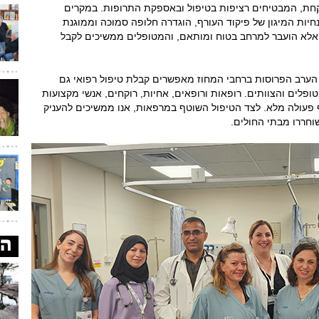
לצד 62 טיפות חלב ו-51 בתי מרקחת, המבטיחים רציפות בטיפול ובאספקת התרופות. במקרים
יות המיגון של פיקוד העורף, הוגדרה חלופה סמוכה וממוגנת
 אלא הועבר למרחב בטוח ומותאם, והמטופלים ממשיכים לקבל
 הערב הפרוסות ברחבי המחוז מאפשרים קבלת טיפול רפואי גם
ופלים והצוותים. רופאות ורופאים, אחיות, רוקחים, אנשי מקצועות
 פעולה מלא. לצד הטיפול השוטף במרפאות, אנו ממשיכים להעניק
שוחררו מבתי החולים.