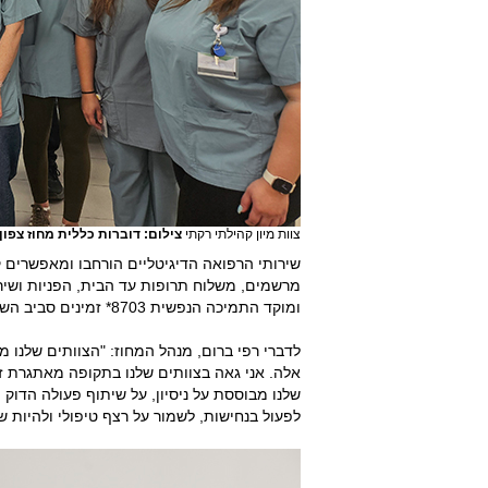
צוות מיון קהילתי רקתי
צילום: דוברות כללית מחוז צפון
שירותי הרפואה הדיגיטליים הורחבו ומאפשרים קב
ומוקד התמיכה הנפשית 8703* זמינים סביב השעון ומעניקים מענה מקצועי ומרגיע בתקופה רוויית מתחים.
לדברי רפי ברום, מנהל המחוז: "הצוותים שלנו מ
אלה. אני גאה בצוותים שלנו בתקופה מאתגרת זו,
שלנו מבוססת על ניסיון, על שיתוף פעולה הדוק 
לפעול בנחישות, לשמור על רצף טיפולי ולהיות ש