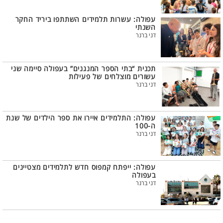
עפולה: עשרות תלמידים השתתפו ביריד החקר
השנתי
דני ברנר
תכנית “בתי הספר המנגנים” בעפולה סיימה שני
עשורים מוצלחים של פעילות
דני ברנר
עפולה: התלמידים איירו את ספר הילדים של שנת
ה-100
דני ברנר
עפולה: ייפתח קמפוס חדש לתלמידים מצטיינים
בעפולה
דני ברנר