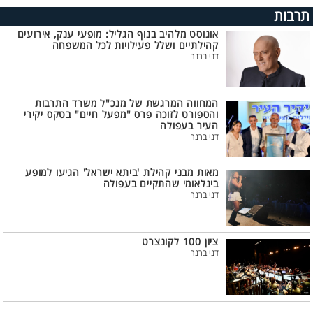
תרבות
אוגוסט מלהיב בנוף הגליל: מופעי ענק, אירועים
קהילתיים ושלל פעילויות לכל המשפחה
דני ברנר
המחווה המרגשת של מנכ"ל משרד התרבות
והספורט לזוכה פרס "מפעל חיים" בטקס יקירי
העיר בעפולה
דני ברנר
מאות מבני קהילת 'ביתא ישראל' הגיעו למופע
בינלאומי שהתקיים בעפולה
דני ברנר
ציון 100 לקונצרט
דני ברנר