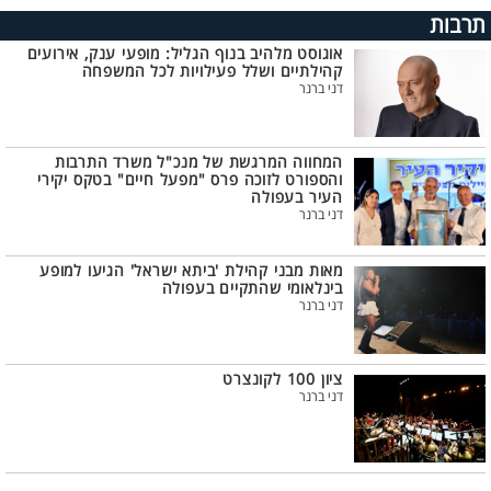
תרבות
אוגוסט מלהיב בנוף הגליל: מופעי ענק, אירועים
קהילתיים ושלל פעילויות לכל המשפחה
דני ברנר
המחווה המרגשת של מנכ"ל משרד התרבות
והספורט לזוכה פרס "מפעל חיים" בטקס יקירי
העיר בעפולה
דני ברנר
מאות מבני קהילת 'ביתא ישראל' הגיעו למופע
בינלאומי שהתקיים בעפולה
דני ברנר
ציון 100 לקונצרט
דני ברנר