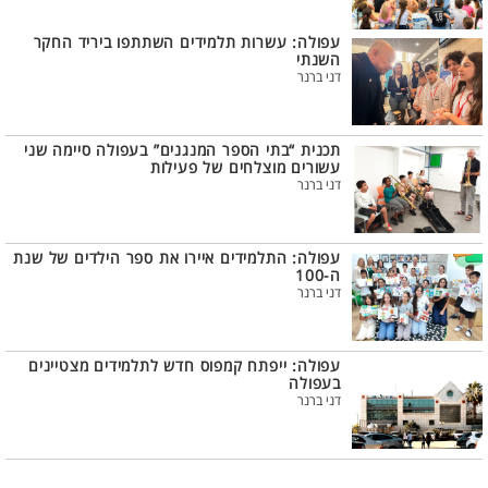
עפולה: עשרות תלמידים השתתפו ביריד החקר
השנתי
דני ברנר
תכנית “בתי הספר המנגנים” בעפולה סיימה שני
עשורים מוצלחים של פעילות
דני ברנר
עפולה: התלמידים איירו את ספר הילדים של שנת
ה-100
דני ברנר
עפולה: ייפתח קמפוס חדש לתלמידים מצטיינים
בעפולה
דני ברנר