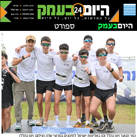
כפר הנוער ויצו נהלל זכה באליפות ישראל לתיכונים במרוצי שדה (
צילום: ויצו נהלל)