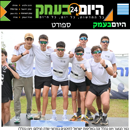
כפר הנוער ויצו נהלל זכה באליפות ישראל לתיכונים במרוצי שדה (
צילום: ויצו נהלל)