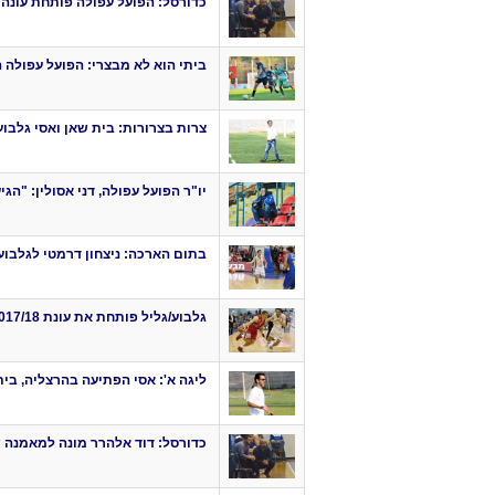
כדורסל: הפועל עפולה פותחת עונה
ביתי הוא לא מבצרי: הפועל עפולה 
צרות בצרורות: בית שאן ואסי גלב
יו"ר הפועל עפולה, דני אסולין: "הג
בתום הארכה: ניצחון דרמטי לגלבוע
גלבוע/גליל פותחת את עונת 2017/18
ליגה א': אסי הפתיעה בהרצליה, בי
כדורסל: דוד אלהרר מונה למאמנה 