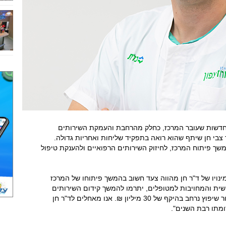
תחדשות שעובר המרכז, כחלק מהרחבת והעמקת השירותים
 צבי חן שיתף שהוא רואה בתפקיד שליחות ואחריות גדולה.
משך פיתוח המרכז, לחיזוק השירותים הרפואיים ולהענקת טיפול
"מינויו של ד"ר חן מהווה צעד חשוב בהמשך פיתוחו של המרכז
נושית והמחויבות למטופלים, יתרמו להמשך קידום השירותים
הרפואיים באזור. לקראת סוף השנה, המרכז יעבור שיפוץ נרחב בהיקף של 30 מיליון ₪. אנו מאחלים לד"ר חן
ומתו רבת השנים".