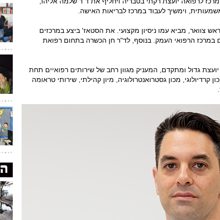
מרכז לרפואה יועצת רקתי בטבריה ויחליף את ד"ר שלמה אליהו,
מעותית, וימשיך לעבוד במרכז לבריאות האישה.
 ראש צוואר, מביא עמו ניסיון מקצועי. את הסטאז' ביצע במרכזים
ם במרכז הרפואי העמק. בנוסף, לד"ר חן הכשרה בתחום רפואת
ועצת גדול ומתקדם, המעניק מגוון רחב של שירותים רפואיים תחת
ן קרדיולוגי, מכון גסטרואנטרולוגיה, מיון קהילתי, שירותי טראומה