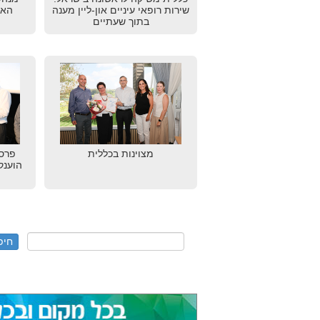
שירות רופאי עיניים און-ליין מענה
האי
בתוך שעתיים
מצוינות בכללית
הוענק