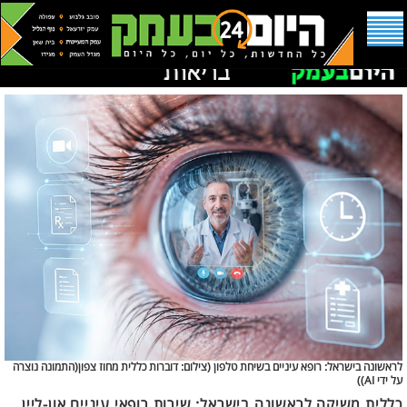
לראשונה בישראל: רופא עיניים בשיחת טלפון (
צילום: דוברות כללית מחוז צפון(התמונה נוצרה
על ידי AI))
כללית משיקה לראשונה בישראל: שירות רופאי עיניים און-ליין