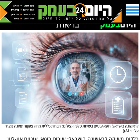
לראשונה בישראל: רופא עיניים בשיחת טלפון (
צילום: דוברות כללית מחוז צפון(התמונה נוצרה
על ידי AI))
כללית משיקה לראשונה בישראל: שירות רופאי עיניים און-ליין