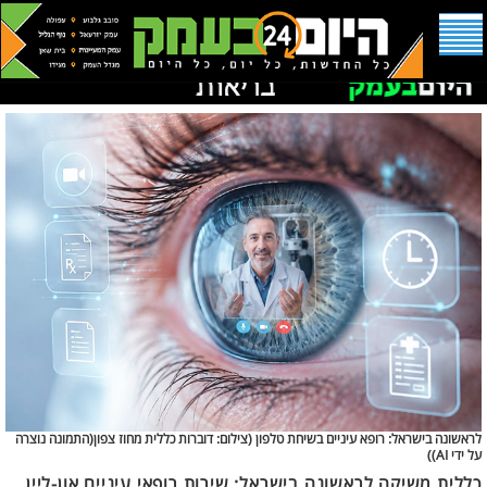
לראשונה בישראל: רופא עיניים בשיחת טלפון (
צילום: דוברות כללית מחוז צפון(התמונה נוצרה
על ידי AI))
כללית משיקה לראשונה בישראל: שירות רופאי עיניים און-ליין