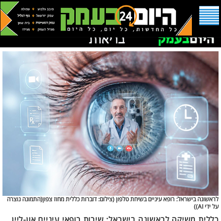
לראשונה בישראל: רופא עיניים בשיחת טלפון (
צילום: דוברות כללית מחוז צפון(התמונה נוצרה
על ידי AI))
כללית משיקה לראשונה בישראל: שירות רופאי עיניים און-ליין