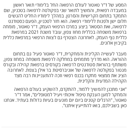
המסע של ד"ר טאטור לעולם הרפואה החל בלימודי תואר ראשון
במעבדה רפואית, והמשיך לתואר שני בפקולטה לרפואה בטכניון, שם
התמקד בתחום הקרישיות והסרטן. במהלך לימודיו החליט להגשים
חלום ישן ולפנות ללימודי רפואה. הוא חזר לטכניון, הפעם כסטודנט
לרפואה, ואת הסטאז' ביצע במרכז הרפואי העמק. ד"ר טאטור, מומחה
ברפואת משפחה בכללית מחוז צפון, עובד משנת 2021 במרפאת
כללית נוף העמק. לאחרונה הצטרף גם לצוות הרפואי במרפאת כללית
בקיבוץ אלונים.
מעבר לעשייה הקלינית והמחקרית, ד"ר טאטור פעיל גם בתחום
ההוראה. הוא מדריך מתמחים במחלקה לרפואת משפחה במחוז צפון,
משתתף בהוראת סטודנטים לרפואה בקורסים ברפואת קהילה ובקורס
מנטור בפקולטה לרפואה של אוניברסיטת בר אילן בצפת. לאחרונה
הציג את ממצאי מחקרו בכנס רפואי וזכה להתעניינות רבה מצד
הקהילה המדעית והקלינית.
"אני מתכנן להמשיך ללמוד, להתקדם, להשקיע בעולם הרפואה
והמחקר למען הענקת טיפול איכותי ויעיל למטופלים", אמר ד"ר
טאטור, "הרגלים קטנים ביום יום מונעים בעיות גדולות בעתיד. אנחנו
כאן בשבילכם, בואו להתייעץ איתנו".