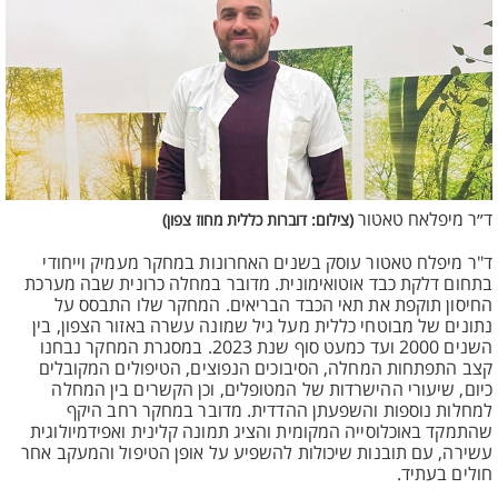
ד״ר מיפלאח טאטור
(צילום: דוברות כללית מחוז צפון)
ד"ר מיפלח טאטור עוסק בשנים האחרונות במחקר מעמיק וייחודי
בתחום דלקת כבד אוטואימונית. מדובר במחלה כרונית שבה מערכת
החיסון תוקפת את תאי הכבד הבריאים. המחקר שלו התבסס על
נתונים של מבוטחי כללית מעל גיל שמונה עשרה באזור הצפון, בין
השנים 2000 ועד כמעט סוף שנת 2023. במסגרת המחקר נבחנו
קצב התפתחות המחלה, הסיבוכים הנפוצים, הטיפולים המקובלים
כיום, שיעורי ההישרדות של המטופלים, וכן הקשרים בין המחלה
למחלות נוספות והשפעתן ההדדית. מדובר במחקר רחב היקף
שהתמקד באוכלוסייה המקומית והציג תמונה קלינית ואפידמיולוגית
עשירה, עם תובנות שיכולות להשפיע על אופן הטיפול והמעקב אחר
חולים בעתיד.