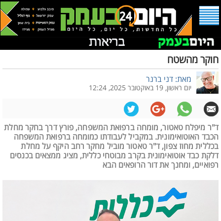
חוקר מהשטח
מאת: דני ברנר
יום ראשון, 19 באוקטובר 2025, 12:24
ד"ר מיפלח טאטור, מומחה ברפואת המשפחה, פורץ דרך בחקר מחלת
הכבד האוטואימונית. במקביל לעבודתו כמומחה ברפואת המשפחה
בכללית מחוז צפון, ד"ר טאטור מוביל מחקר רחב היקף על מחלת
דלקת כבד אוטואימונית בקרב מבוטחי כללית, מציג ממצאים בכנסים
רפואיים, ומחנך את דור הרופאים הבא