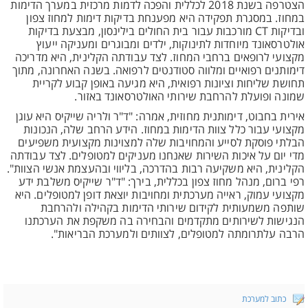
הצטרפה בשנת 2018 לכללית והפכה לדמות מרכזית במערך הדימות
במחוז. במסגרת תפקידה היא מפענחת בדיקות דימות למחוז צפון
ובדיקות CT מורכבות עבור בית החולים בילינסון, מבצעת בדיקות
אולטרסאונד מיוחדות לתינוקות, ילדים ומבוגרים ומעניקה ייעוץ
מקצועי לרופאים ברחבי המחוז. לצד עבודתה הקלינית, היא מדריכה
דימותנים רפואיים ומלווה סטודנטים לרפואה. בשנה האחרונה, מתוך
תחושת שליחות וציונות רפואית, היא מגיעה באופן קבוע לקריית
שמונה ופועלת להרחבת שירותי האולטרסאונד באזור.
אירית בחבוט, דימותנית מחוזית, אמרה: "ד"ר ולריה שייקיס היא עוגן
מקצועי עבור כלל צוות הדימות במחוז. הידע הרחב שלה, הנכונות
הבלתי פוסקת לסייע והמחויבות שלה למצוינות מקצועית משפיעים
מדי יום על איכות השירות שאנחנו מעניקים למטופלים. לצד עבודתה
הקלינית, היא משקיעה רבות בהדרכה, בליווי ובהעצמת אנשי הצוות".
רפי ברום, מנהל מחוז צפון בכללית, בירך: "ד"ר שייקיס משלבת ידע
מקצועי עמוק, ראייה מערכתית ומחויבות יוצאת דופן למטופלים. היא
שותפה משמעותית לקידום שירותי הדימות בקהילה ולהרחבת
הנגישות לשירותים מתקדמים והבחירה בה משקפת את הערכתנו
הרבה עלתרומתה למטופלים, לצוותים ולמערכת הבריאות".
כתוב למערכת