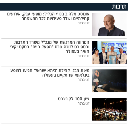
תרבות
אוגוסט מלהיב בנוף הגליל: מופעי ענק, אירועים
קהילתיים ושלל פעילויות לכל המשפחה
דני ברנר
המחווה המרגשת של מנכ"ל משרד התרבות
והספורט לזוכה פרס "מפעל חיים" בטקס יקירי
העיר בעפולה
דני ברנר
מאות מבני קהילת 'ביתא ישראל' הגיעו למופע
בינלאומי שהתקיים בעפולה
דני ברנר
ציון 100 לקונצרט
דני ברנר