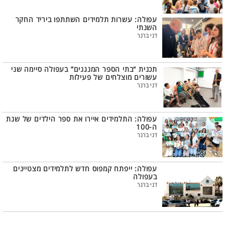
עפולה: עשרות תלמידים השתתפו ביריד החקר
השנתי
דני ברנר
תכנית “בתי הספר המנגנים” בעפולה סיימה שני
עשורים מוצלחים של פעילות
דני ברנר
עפולה: התלמידים איירו את ספר הילדים של שנת
ה-100
דני ברנר
עפולה: ייפתח קמפוס חדש לתלמידים מצטיינים
בעפולה
דני ברנר