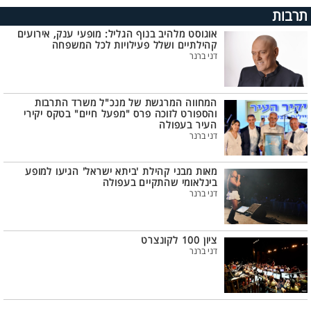
תרבות
אוגוסט מלהיב בנוף הגליל: מופעי ענק, אירועים
קהילתיים ושלל פעילויות לכל המשפחה
דני ברנר
המחווה המרגשת של מנכ"ל משרד התרבות
והספורט לזוכה פרס "מפעל חיים" בטקס יקירי
העיר בעפולה
דני ברנר
מאות מבני קהילת 'ביתא ישראל' הגיעו למופע
בינלאומי שהתקיים בעפולה
דני ברנר
ציון 100 לקונצרט
דני ברנר