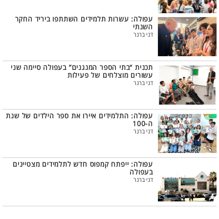
עפולה: עשרות תלמידים השתתפו ביריד החקר
השנתי
דני ברנר
תכנית “בתי הספר המנגנים” בעפולה סיימה שני
עשורים מוצלחים של פעילות
דני ברנר
עפולה: התלמידים איירו את ספר הילדים של שנת
ה-100
דני ברנר
עפולה: ייפתח קמפוס חדש לתלמידים מצטיינים
בעפולה
דני ברנר